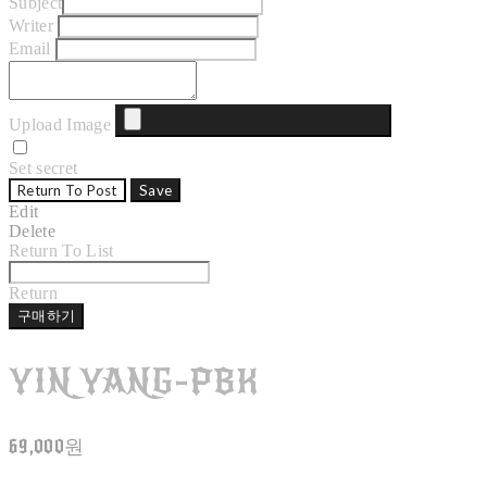
Subject
Writer
Email
Upload Image
Set secret
Return To Post
Save
Edit
Delete
Return To List
Return
구매하기
YIN YANG-PBK
69,000원