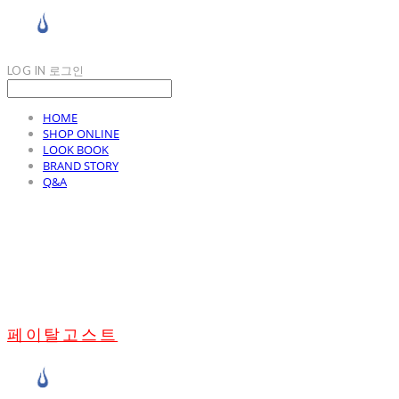
LOG IN
로그인
HOME
SHOP ONLINE
LOOK BOOK
BRAND STORY
Q&A
페이탈고스트