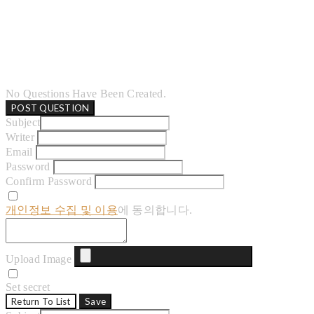
No Questions Have Been Created.
POST QUESTION
Subject
Writer
Email
Password
Confirm Password
개인정보 수집 및 이용
에 동의합니다.
Upload Image
Set secret
Return To List
Save