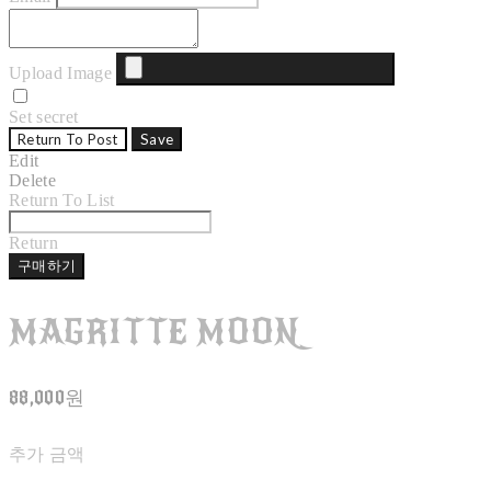
Upload Image
Set secret
Return To Post
Save
Edit
Delete
Return To List
Return
구매하기
MAGRITTE MOON
88,000원
추가 금액