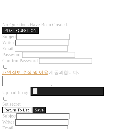
No Questions Have Been Created.
POST QUESTION
Subject
Writer
Email
Password
Confirm Password
개인정보 수집 및 이용
에 동의합니다.
Upload Image
Set secret
Return To List
Save
Subject
Writer
Email