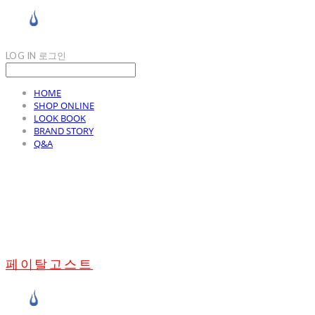
LOG IN
로그인
HOME
SHOP ONLINE
LOOK BOOK
BRAND STORY
Q&A
페이탈고스트