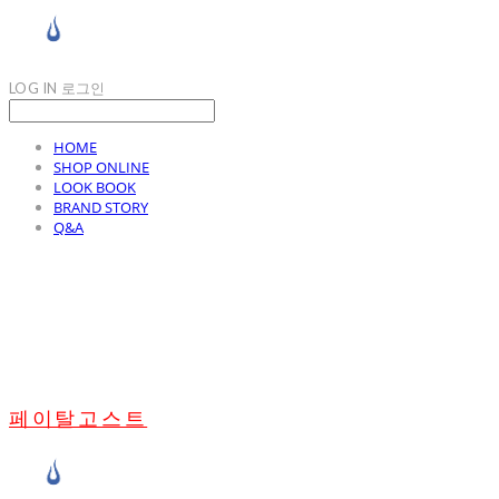
LOG IN
로그인
HOME
SHOP ONLINE
LOOK BOOK
BRAND STORY
Q&A
페이탈고스트