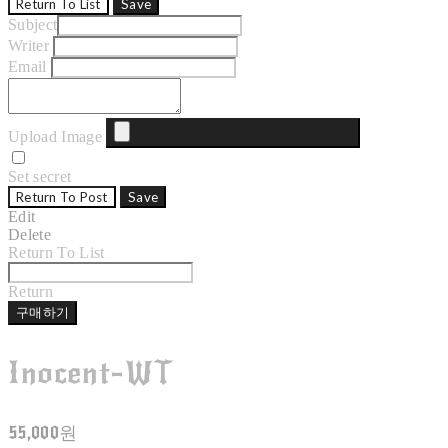
Return To List
Save
Subject
Writer
Email
Upload Image
Set secret
Return To Post
Save
Edit
Delete
Return To List
Return
구매하기
Inocent-WT
55,000원