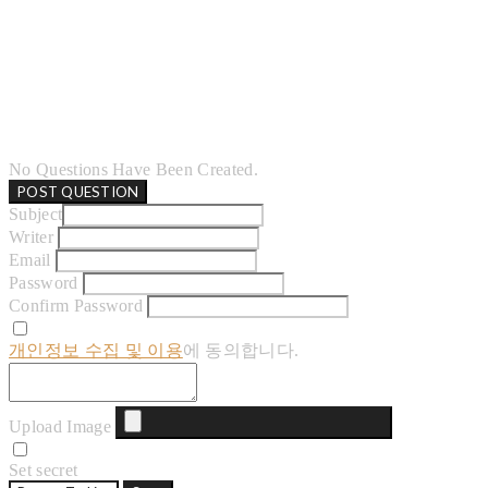
No Questions Have Been Created.
POST QUESTION
Subject
Writer
Email
Password
Confirm Password
개인정보 수집 및 이용
에 동의합니다.
Upload Image
Set secret