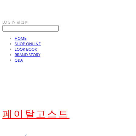
LOG IN
로그인
HOME
SHOP ONLINE
LOOK BOOK
BRAND STORY
Q&A
페이탈고스트