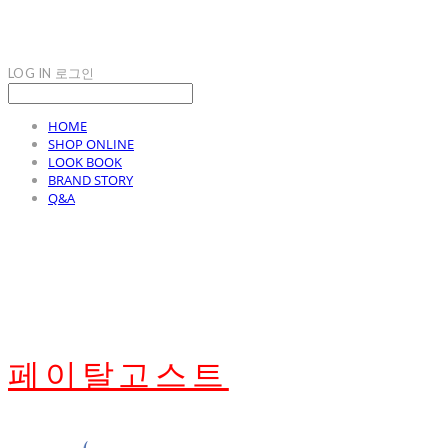
LOG IN
로그인
HOME
SHOP ONLINE
LOOK BOOK
BRAND STORY
Q&A
페이탈고스트