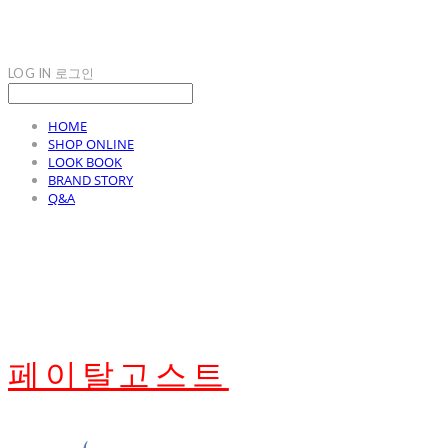
LOG IN
로그인
HOME
SHOP ONLINE
LOOK BOOK
BRAND STORY
Q&A
페이탈고스트